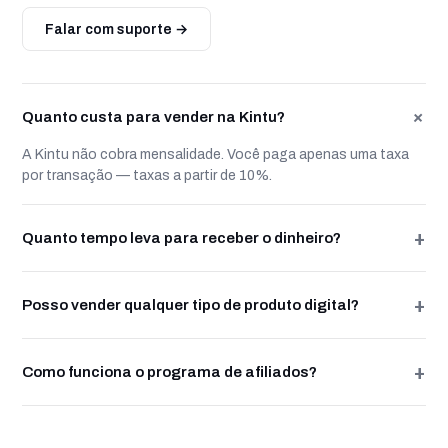
Falar com suporte →
+
Quanto custa para vender na Kintu?
A Kintu não cobra mensalidade. Você paga apenas uma taxa
por transação — taxas a partir de 10%.
+
Quanto tempo leva para receber o dinheiro?
Saque instantâneo, você recebe em segundos após o
pagamento ser aprovado, 24h por dia, 7 dias por semana.
+
Posso vender qualquer tipo de produto digital?
Sim — cursos, ebooks, mentorias, comunidades, assinaturas,
software. Qualquer produto digital legal e dentro dos nossos
+
Como funciona o programa de afiliados?
termos de uso.
Você cria seu produto, define a comissão (de 1% a 80%) e
gera links rastreados para sua rede de afiliados. Pagamento
automático após cada venda aprovada.