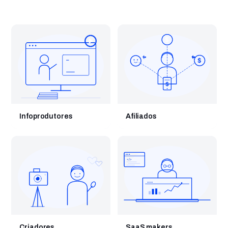
$
$
$
Infoprodutores
Afiliados
</>
Criadores
SaaS makers