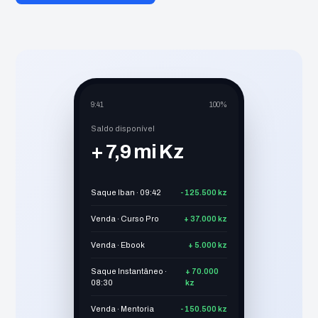
9:41
100%
Saldo disponível
+ 7,9 mi Kz
Saque Iban
· 09:42
- 125.500 kz
Venda · Curso Pro
+ 37.000 kz
Venda · Ebook
+ 5.000 kz
Saque Instantâneo
·
+ 70.000
08:30
kz
Venda · Mentoria
- 150.500 kz